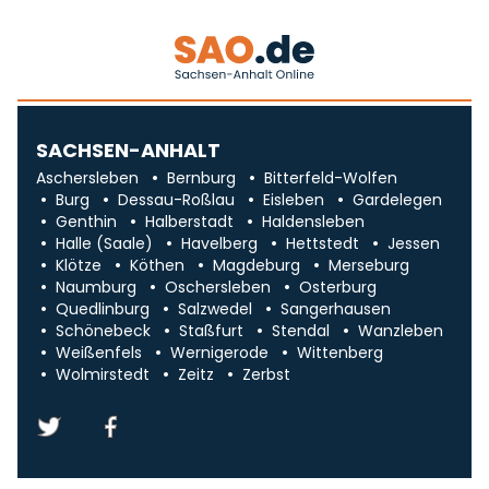
SACHSEN-ANHALT
Aschersleben
Bernburg
Bitterfeld-Wolfen
Burg
Dessau-Roßlau
Eisleben
Gardelegen
Genthin
Halberstadt
Haldensleben
Halle (Saale)
Havelberg
Hettstedt
Jessen
Klötze
Köthen
Magdeburg
Merseburg
Naumburg
Oschersleben
Osterburg
Quedlinburg
Salzwedel
Sangerhausen
Schönebeck
Staßfurt
Stendal
Wanzleben
Weißenfels
Wernigerode
Wittenberg
Wolmirstedt
Zeitz
Zerbst