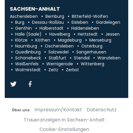
SACHSEN-ANHALT
Aschersleben
Bernburg
Bitterfeld-Wolfen
Burg
Dessau-Roßlau
Eisleben
Gardelegen
Genthin
Halberstadt
Haldensleben
Halle (Saale)
Havelberg
Hettstedt
Jessen
Klötze
Köthen
Magdeburg
Merseburg
Naumburg
Oschersleben
Osterburg
Quedlinburg
Salzwedel
Sangerhausen
Schönebeck
Staßfurt
Stendal
Wanzleben
Weißenfels
Wernigerode
Wittenberg
Wolmirstedt
Zeitz
Zerbst
Impressum/Kontakt
Datenschutz
Über uns
Traueranzeigen in Sachsen-Anhalt
Cookie-Einstellungen