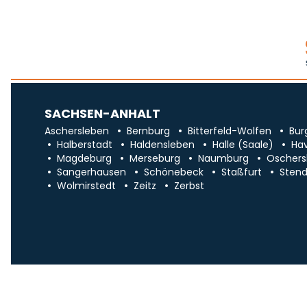
SACHSEN-ANHALT
Aschersleben
Bernburg
Bitterfeld-Wolfen
Bur
Halberstadt
Haldensleben
Halle (Saale)
Ha
Magdeburg
Merseburg
Naumburg
Oschers
Sangerhausen
Schönebeck
Staßfurt
Stend
Wolmirstedt
Zeitz
Zerbst
Impr
Über uns