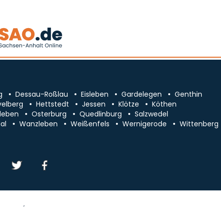
g
Dessau-Roßlau
Eisleben
Gardelegen
Genthin
velberg
Hettstedt
Jessen
Klötze
Köthen
leben
Osterburg
Quedlinburg
Salzwedel
al
Wanzleben
Weißenfels
Wernigerode
Wittenberg
essum/Kontakt
Datenschutz