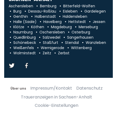
Aschersleben
Bernburg
Bitterfeld-Wolfen
Burg
Dessau-Roßlau
Eisleben
Gardelegen
Genthin
Halberstadt
Haldensleben
Halle (Saale)
Havelberg
Hettstedt
Jessen
Klötze
Köthen
Magdeburg
Merseburg
Naumburg
Oschersleben
Osterburg
Quedlinburg
Salzwedel
Sangerhausen
Schönebeck
Staßfurt
Stendal
Wanzleben
Weißenfels
Wernigerode
Wittenberg
Wolmirstedt
Zeitz
Zerbst
Impressum/Kontakt
Datenschutz
Über uns
Traueranzeigen in Sachsen-Anhalt
Cookie-Einstellungen