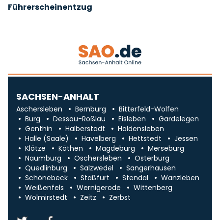
Führerscheinentzug
SACHSEN-ANHALT
Aschersleben
Bernburg
Bitterfeld-Wolfen
Burg
Dessau-Roßlau
Eisleben
Gardelegen
Genthin
Halberstadt
Haldensleben
Halle (Saale)
Havelberg
Hettstedt
Jessen
Klötze
Köthen
Magdeburg
Merseburg
Naumburg
Oschersleben
Osterburg
Quedlinburg
Salzwedel
Sangerhausen
Schönebeck
Staßfurt
Stendal
Wanzleben
Weißenfels
Wernigerode
Wittenberg
Wolmirstedt
Zeitz
Zerbst