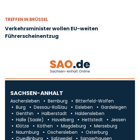
TREFFEN IN BRÜSSEL
Verkehrsminister wollen EU-weiten
Führerscheinentzug
SACHSEN-ANHALT
Aschersleben
Bernburg
Bitterfeld-Wolfen
Burg
Dessau-Roßlau
Eisleben
Gardelegen
Genthin
Halberstadt
Haldensleben
Halle (Saale)
Havelberg
Hettstedt
Jessen
Klötze
Köthen
Magdeburg
Merseburg
Naumburg
Oschersleben
Osterburg
Quedlinburg
Salzwedel
Sangerhausen