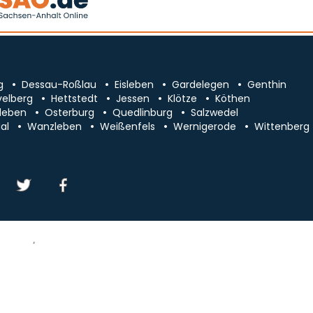
g
Dessau-Roßlau
Eisleben
Gardelegen
Genthin
velberg
Hettstedt
Jessen
Klötze
Köthen
leben
Osterburg
Quedlinburg
Salzwedel
al
Wanzleben
Weißenfels
Wernigerode
Wittenberg
essum/Kontakt
Datenschutz
chsen-Anhalt
Cookie-Einstellungen