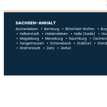
SACHSEN-ANHALT
Aschersleben
Bernburg
Bitterfeld-Wolfen
Bur
Halberstadt
Haldensleben
Halle (Saale)
Ha
Magdeburg
Merseburg
Naumburg
Oschers
Sangerhausen
Schönebeck
Staßfurt
Stend
Wolmirstedt
Zeitz
Zerbst
Impr
Über uns
Traueranzeigen in Sa
ANZEIGE X