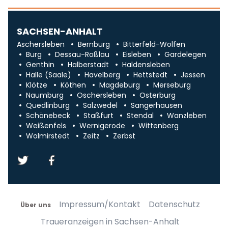
SACHSEN-ANHALT
Aschersleben
Bernburg
Bitterfeld-Wolfen
Burg
Dessau-Roßlau
Eisleben
Gardelegen
Genthin
Halberstadt
Haldensleben
Halle (Saale)
Havelberg
Hettstedt
Jessen
Klötze
Köthen
Magdeburg
Merseburg
Naumburg
Oschersleben
Osterburg
Quedlinburg
Salzwedel
Sangerhausen
Schönebeck
Staßfurt
Stendal
Wanzleben
Weißenfels
Wernigerode
Wittenberg
Wolmirstedt
Zeitz
Zerbst
Impressum/Kontakt
Datenschutz
Über uns
Traueranzeigen in Sachsen-Anhalt