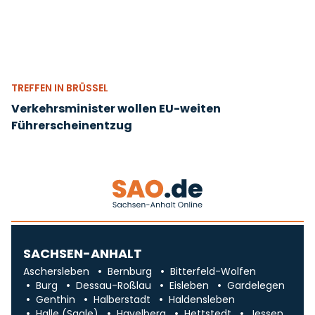
TREFFEN IN BRÜSSEL
Verkehrsminister wollen EU-weiten
Führerscheinentzug
SACHSEN-ANHALT
Aschersleben
Bernburg
Bitterfeld-Wolfen
Burg
Dessau-Roßlau
Eisleben
Gardelegen
Genthin
Halberstadt
Haldensleben
Halle (Saale)
Havelberg
Hettstedt
Jessen