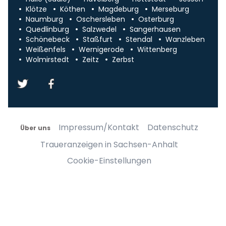
Klötze
Köthen
Magdeburg
Merseburg
Naumburg
Oschersleben
Osterburg
Quedlinburg
Salzwedel
Sangerhausen
Schönebeck
Staßfurt
Stendal
Wanzleben
Weißenfels
Wernigerode
Wittenberg
Wolmirstedt
Zeitz
Zerbst
Impressum/Kontakt
Datenschutz
Über uns
Traueranzeigen in Sachsen-Anhalt
Cookie-Einstellungen