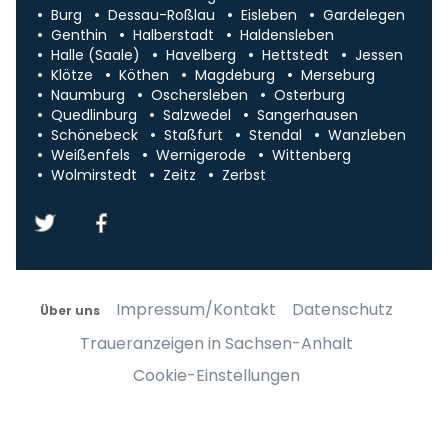
Burg
Dessau-Roßlau
Eisleben
Gardelegen
Genthin
Halberstadt
Haldensleben
Halle (Saale)
Havelberg
Hettstedt
Jessen
Klötze
Köthen
Magdeburg
Merseburg
Naumburg
Oschersleben
Osterburg
Quedlinburg
Salzwedel
Sangerhausen
Schönebeck
Staßfurt
Stendal
Wanzleben
Weißenfels
Wernigerode
Wittenberg
Wolmirstedt
Zeitz
Zerbst
Impressum/Kontakt
Datenschutz
Über uns
Traueranzeigen in Sachsen-Anhalt
Cookie-Einstellungen