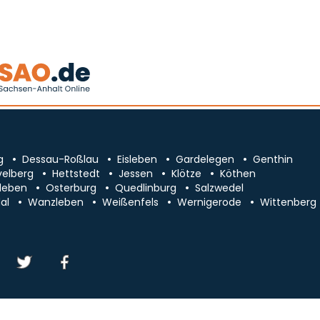
g
Dessau-Roßlau
Eisleben
Gardelegen
Genthin
velberg
Hettstedt
Jessen
Klötze
Köthen
leben
Osterburg
Quedlinburg
Salzwedel
al
Wanzleben
Weißenfels
Wernigerode
Wittenberg