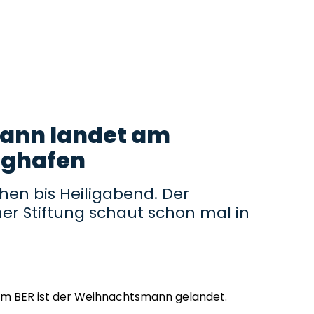
ann landet am
ughafen
en bis Heiligabend. Der
r Stiftung schaut schon mal in