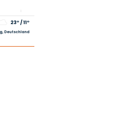
23°
/
11°
, Deutschland