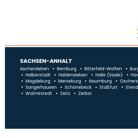
SACHSEN-ANHALT
Aschersleben
Bernburg
Bitterfeld-Wolfen
Bur
Halberstadt
Haldensleben
Halle (Saale)
Ha
Magdeburg
Merseburg
Naumburg
Oschers
Sangerhausen
Schönebeck
Staßfurt
Stend
Wolmirstedt
Zeitz
Zerbst