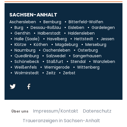
SACHSEN-ANHALT
Aschersleben
Bernburg
Bitterfeld-Wolfen
Burg
Dessau-Roßlau
Eisleben
Gardelegen
Genthin
Halberstadt
Haldensleben
Halle (Saale)
Havelberg
Hettstedt
Jessen
Klötze
Köthen
Magdeburg
Merseburg
Naumburg
Oschersleben
Osterburg
Quedlinburg
Salzwedel
Sangerhausen
Schönebeck
Staßfurt
Stendal
Wanzleben
Weißenfels
Wernigerode
Wittenberg
Wolmirstedt
Zeitz
Zerbst
Impressum/Kontakt
Datenschutz
Über uns
Traueranzeigen in Sachsen-Anhalt