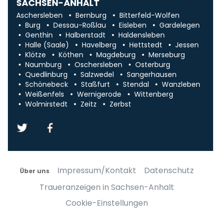
SACHSEN-ANHALT
Aschersleben
Bernburg
Bitterfeld-Wolfen
Burg
Dessau-Roßlau
Eisleben
Gardelegen
Genthin
Halberstadt
Haldensleben
Halle (Saale)
Havelberg
Hettstedt
Jessen
Klötze
Köthen
Magdeburg
Merseburg
Naumburg
Oschersleben
Osterburg
Quedlinburg
Salzwedel
Sangerhausen
Schönebeck
Staßfurt
Stendal
Wanzleben
Weißenfels
Wernigerode
Wittenberg
Wolmirstedt
Zeitz
Zerbst
Impressum/Kontakt
Datenschutz
Über uns
Traueranzeigen in Sachsen-Anhalt
Cookie-Einstellungen