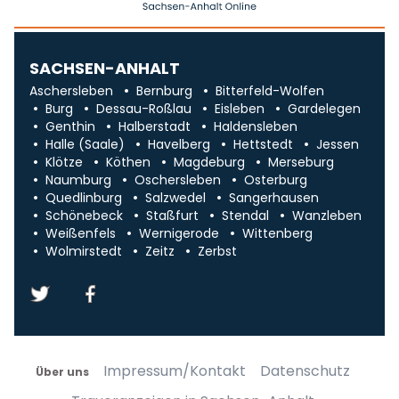
SACHSEN-ANHALT
Aschersleben
Bernburg
Bitterfeld-Wolfen
Burg
Dessau-Roßlau
Eisleben
Gardelegen
Genthin
Halberstadt
Haldensleben
Halle (Saale)
Havelberg
Hettstedt
Jessen
Klötze
Köthen
Magdeburg
Merseburg
Naumburg
Oschersleben
Osterburg
Quedlinburg
Salzwedel
Sangerhausen
Schönebeck
Staßfurt
Stendal
Wanzleben
Weißenfels
Wernigerode
Wittenberg
Wolmirstedt
Zeitz
Zerbst
Impressum/Kontakt
Datenschutz
Über uns