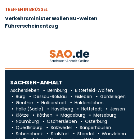
TREFFEN IN BRÜSSEL
Verkehrsminister wollen EU-weiten
Führerscheinentzug
SACHSEN-ANHALT
Aschersleben
Bernburg
Bitterfeld-Wolfen
Burg
Dessau-Roßlau
Eisleben
Gardelegen
Genthin
Halberstadt
Haldensleben
Halle (Saale)
Havelberg
Hettstedt
Jessen
Klötze
Köthen
Magdeburg
Merseburg
Naumburg
Oschersleben
Osterburg
Quedlinburg
Salzwedel
Sangerhausen
Schönebeck
Staßfurt
Stendal
Wanzleben