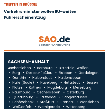
TREFFEN IN BRÜSSEL
Verkehrsminister wollen EU-weiten
Führerscheinentzug
SACHSEN-ANHALT
Aschersleben
Bernburg
Bitterfeld-Wolfen
Burg
Dessau-Roßlau
Eisleben
Gardelegen
Genthin
Halberstadt
Haldensleben
Halle (Saale)
Havelberg
Hettstedt
Jessen
Klötze
Köthen
Magdeburg
Merseburg
Naumburg
Oschersleben
Osterburg
Quedlinburg
Salzwedel
Sangerhausen
Schönebeck
Staßfurt
Stendal
Wanzleben
Weißenfels
Wernigerode
Wittenberg