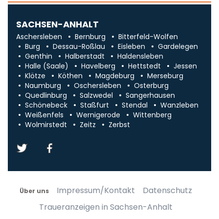
SACHSEN-ANHALT
Aschersleben
Bernburg
Bitterfeld-Wolfen
Burg
Dessau-Roßlau
Eisleben
Gardelegen
Genthin
Halberstadt
Haldensleben
Halle (Saale)
Havelberg
Hettstedt
Jessen
Klötze
Köthen
Magdeburg
Merseburg
Naumburg
Oschersleben
Osterburg
Quedlinburg
Salzwedel
Sangerhausen
Schönebeck
Staßfurt
Stendal
Wanzleben
Weißenfels
Wernigerode
Wittenberg
Wolmirstedt
Zeitz
Zerbst
Impressum/Kontakt
Datenschutz
Über uns
Traueranzeigen in Sachsen-Anhalt