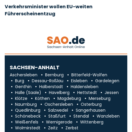
Verkehrsminister wollen EU-weiten
Führerscheinentzug
SACHSEN-ANHALT
Aschersleben
Bernburg
Bitterfeld-Wolfen
Burg
Dessau-Roßlau
Eisleben
Gardelegen
Genthin
Halberstadt
Haldensleben
Halle (Saale)
Havelberg
Hettstedt
Jessen
Klötze
Köthen
Magdeburg
Merseburg
Naumburg
Oschersleben
Osterburg
Quedlinburg
Salzwedel
Sangerhausen
Schönebeck
Staßfurt
Stendal
Wanzleben
Weißenfels
Wernigerode
Wittenberg
Wolmirstedt
Zeitz
Zerbst