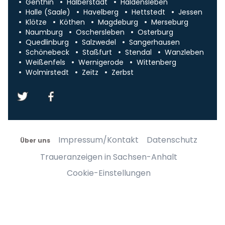
Genthin
Halberstadt
Haldensleben
Halle (Saale)
Havelberg
Hettstedt
Jessen
Klötze
Köthen
Magdeburg
Merseburg
Naumburg
Oschersleben
Osterburg
Quedlinburg
Salzwedel
Sangerhausen
Schönebeck
Staßfurt
Stendal
Wanzleben
Weißenfels
Wernigerode
Wittenberg
Wolmirstedt
Zeitz
Zerbst
Impressum/Kontakt
Datenschutz
Über uns
Traueranzeigen in Sachsen-Anhalt
Cookie-Einstellungen