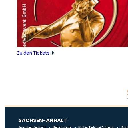
Zu den Tickets
SACHSEN-ANHALT
Aschersleben
Bernburg
Bitterfeld-Wolfen
Bur