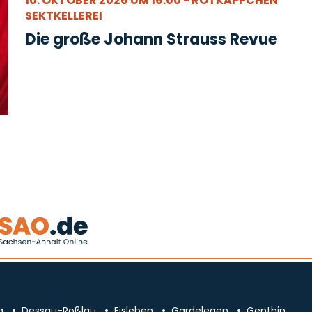
10. OKTOBER 2026 UM 16:00 - ROTKÄPPCHEN
SEKTKELLEREI
Die große Johann Strauss Revue
g
Dessau-Roßlau
Eisleben
Gardelegen
Genthin