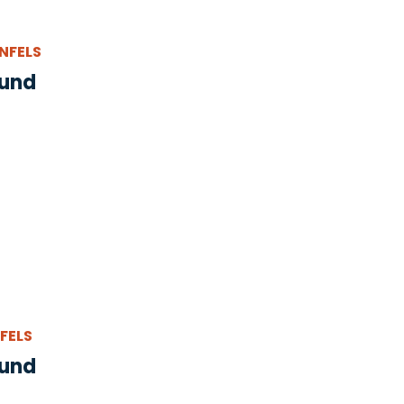
FELS
 und
ELS
 und