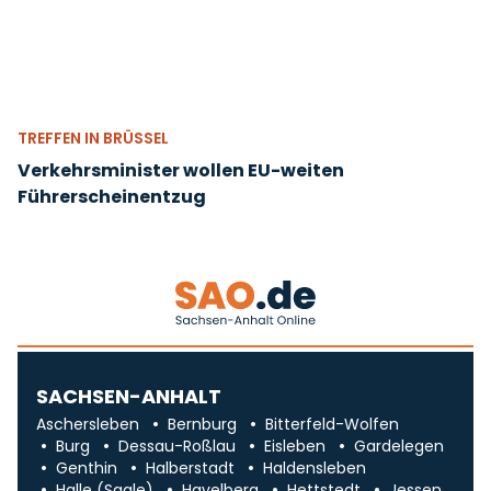
TREFFEN IN BRÜSSEL
Verkehrsminister wollen EU-weiten
Führerscheinentzug
SACHSEN-ANHALT
Aschersleben
Bernburg
Bitterfeld-Wolfen
Burg
Dessau-Roßlau
Eisleben
Gardelegen
Genthin
Halberstadt
Haldensleben
Halle (Saale)
Havelberg
Hettstedt
Jessen