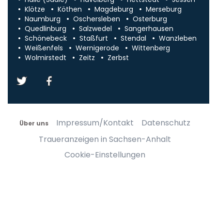
Klötze
Köthen
Magdeburg
Merseburg
Naumburg
Oschersleben
Osterburg
Quedlinburg
Salzwedel
Sangerhausen
Schönebeck
Staßfurt
Stendal
Wanzleben
Weißenfels
Wernigerode
Wittenberg
Wolmirstedt
Zeitz
Zerbst
Impressum/Kontakt
Datenschutz
Über uns
Traueranzeigen in Sachsen-Anhalt
Cookie-Einstellungen