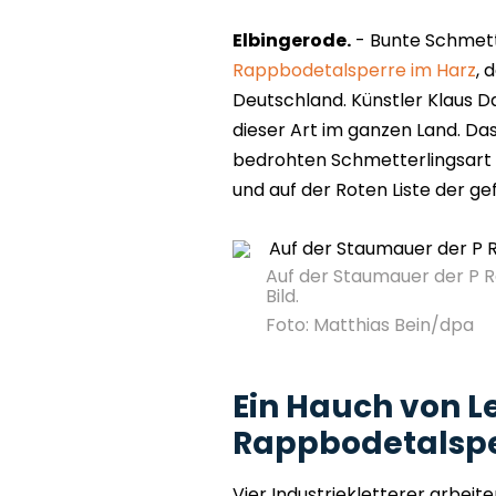
Elbingerode.
- Bunte Schmet
Rappbodetalsperre im Harz
, 
Deutschland. Künstler Klaus Da
dieser Art im ganzen Land. Da
bedrohten Schmetterlingsart 'K
und auf der Roten Liste der g
Auf der Staumauer der P R
Bild.
Foto: Matthias Bein/dpa
Ein Hauch von Le
Rappbodetalspe
Vier Industriekletterer arbeit