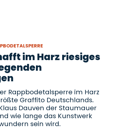
APPBODETALSPERRE
afft im Harz riesiges
liegenden
gen
er Rappbodetalsperre im Harz
größte Graffito Deutschlands.
r Klaus Dauven der Staumauer
 und wie lange das Kunstwerk
ewundern sein wird.