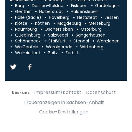
Burg
Dessau-Roßlau
Eisleben
Gardelegen
Genthin
Halberstadt
Haldensleben
Halle (Saale)
Havelberg
Hettstedt
Jessen
Klötze
Köthen
Magdeburg
Merseburg
Naumburg
Oschersleben
Osterburg
Quedlinburg
Salzwedel
Sangerhausen
Schönebeck
Staßfurt
Stendal
Wanzleben
Weißenfels
Wernigerode
Wittenberg
Wolmirstedt
Zeitz
Zerbst
Impressum/Kontakt
Datenschutz
Über uns
Traueranzeigen in Sachsen-Anhalt
Cookie-Einstellungen