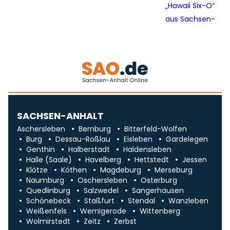
SACHSEN-ANHALT
Aschersleben
Bernburg
Bitterfeld-Wolfen
Burg
Dessau-Roßlau
Eisleben
Gardelegen
Genthin
Halberstadt
Haldensleben
Halle (Saale)
Havelberg
Hettstedt
Jessen
Klötze
Köthen
Magdeburg
Merseburg
Naumburg
Oschersleben
Osterburg
Quedlinburg
Salzwedel
Sangerhausen
Schönebeck
Staßfurt
Stendal
Wanzleben
Weißenfels
Wernigerode
Wittenberg
Wolmirstedt
Zeitz
Zerbst